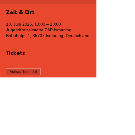
Zeit & Ort
13. Juni 2026, 13:00 – 23:00
Jugendfreizeitstätte ZAP Ismaning,
Bahnhofpl. 1, 85737 Ismaning, Deutschland
Tickets
Verkauf beendet
Tickettyp
Freie Platzwahl
Preis
€ 15,00
+€ 1,05 MwSt
+€ 0,40 Ticket-Servicegebühr